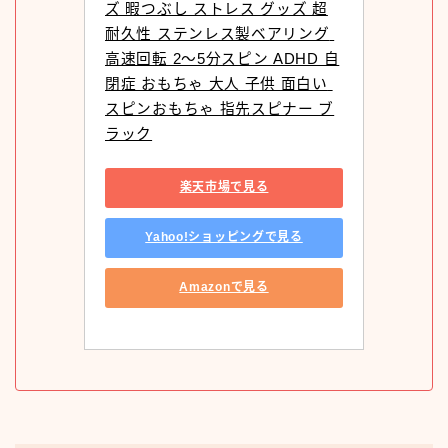
ズ 暇つぶし ストレス グッズ 超
耐久性 ステンレス製ベアリング 
高速回転 2～5分スピン ADHD 自
閉症 おもちゃ 大人 子供 面白い 
スピンおもちゃ 指先スピナー ブ
ラック
楽天市場で見る
Yahoo!ショッピングで見る
Amazonで見る