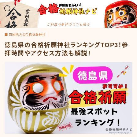
MENU
ご利益や参拝のコツも紹介
四国地方の合格祈願神社
カテゴリー
徳島県の合格祈願神社ランキングTOP3！参
拝時間やアクセス方法も解説！
サイトマップ
お問合せ
プライバシーポリシー
メディアコンテンツポリシー
プロフィール