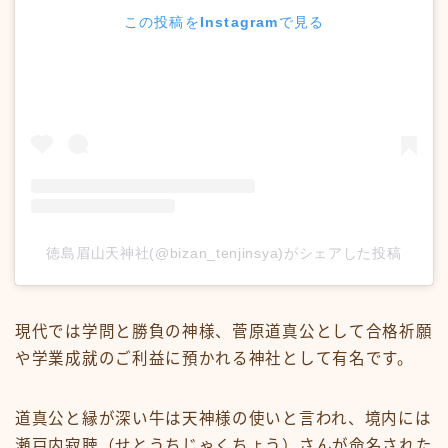
この投稿をInstagramで見る
徳島眉山天神社(@bizan_tenjinsya)がシェアした投稿
現代では学問と勝負の神様、菅原道真公として合格祈願
や学業成就のご利益に預かれる神社として有名です。
道真公と縁が深い牛は天神様の使いと言われ、境内には
瀬戸内寂聴（せとうちじゃくちょう）さんが命名された